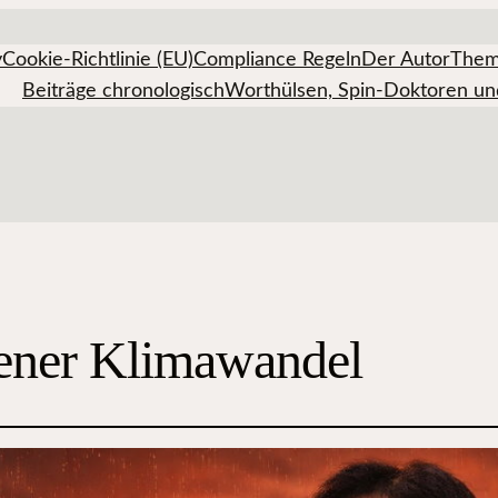
y
Cookie-Richtlinie (EU)
Compliance Regeln
Der Autor
Them
Beiträge chronologisch
Worthülsen, Spin-Doktoren un
ener Klimawandel